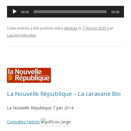
Lecteur
00:00
00:00
audio
Cette entrée a été publiée dans
Médias
le
7 février 2015
par
Laurent Muratet
.
La Nouvelle République – La caravane Bio
La Nouvelle République 7 juin 2014
Consultez l’article