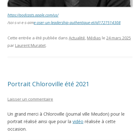
https://podcasts.
apple
.com/us/
/soi-s-vi-e-s-aim
e-oser-un-leadership-authentique-et/id1727514308
Cette entrée a été publiée dans
Actualité
,
Médias
le
24 mars 2025
par
Laurent Muratet
.
Portrait Chloroville été 2021
Laisser un commentaire
Un grand merci à Chloroville (journal ville Meudon) pour le
portrait réalisé ainsi que pour la
vidéo
réalisée à cette
occasion.