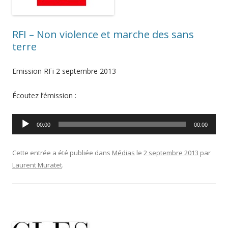
RFI – Non violence et marche des sans
terre
Emission RFi 2 septembre 2013
Écoutez l’émission :
Lecteur
00:00
00:00
audio
Cette entrée a été publiée dans
Médias
le
2 septembre 2013
par
Laurent Muratet
.