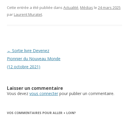
Cette entrée a été publiée dans
Actualité
,
Médias
le
24 mars 2025
par
Laurent Muratet
.
Navigation
←
Sortie livre Devenez
des
Pionnier du Nouveau Monde
articles
(12 octobre 2021)
Laisser un commentaire
Vous devez
vous connecter
pour publier un commentaire.
VOS COMMENTAIRES POUR ALLER + LOIN?