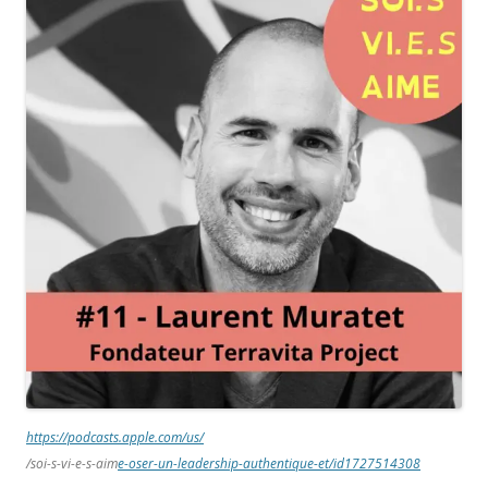
https://podcasts.
apple
.com/us/
/soi-s-vi-e-s-aim
e-oser-un-leadership-authentique-et/id1727514308